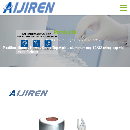
Products
Leading Supplier of Chromatography Vials Since 2007
Position
Home »
News
»
Crimp Top Vials
»
aluminum cap 12*32 crimp cap vial
:
manufacturer