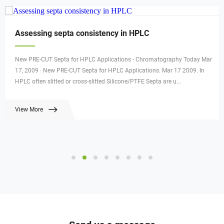
Assessing septa consistency in HPLC
New PRE-CUT Septa for HPLC Applications - Chromatography Today Mar
17, 2009 · New PRE-CUT Septa for HPLC Applications. Mar 17 2009. In
HPLC often slitted or cross-slitted Silicone/PTFE Septa are u...
View More