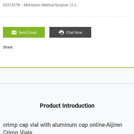
0337527B – McKesson Medical-Surgical 12 x...
Send Email
Chat Now
Share :
Product Introduction
crimp cap vial with aluminum cap online-Aijiren
Crimp Vials