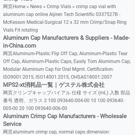
网页Home » News » Crimp Vials » crimp cap vial with
aluminum cap online Aijiren Tech Scientific 0337527B -
McKesson Medical-Surgical 12 x 32 mm Crimp/Snap Ring
Vials Fit rotating
Aluminum Cap Manufacturers & Suppliers - Made-
in-China.com
网页Aluminum-Plastic Flip Off Cap, Aluminum-Plastic Tear
Off Cap, Aluminum-Plastic Caps, Easily Torn Aluminum Cap,
Modular Aluminum Cap for Oral Mgmt. Certification:
ISO9001:2015, ISO14001:2015, OHSAS18001:2007
MPS2-xt消耗品一覧｜ゲステル株式会社
网页クリンプキャップバイアル 仕様 サイズ (mL) 入数 部品
番号 透明、ガラス 2 100 093640-004-00 10 100 093640-
005-00 20 100 093640-006-00
Aluminum Crimp Cap Manufacturers - Wholesale
Service
网页aluminum crimp cap, normal caps dimension: